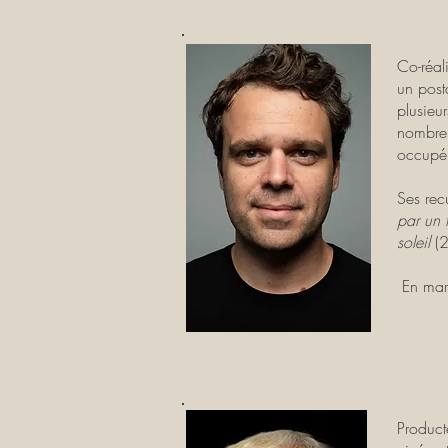
Co-réal
un post
plusieu
nombreu
occupé 
Ses rec
par un 
soleil
(
En marge
Product