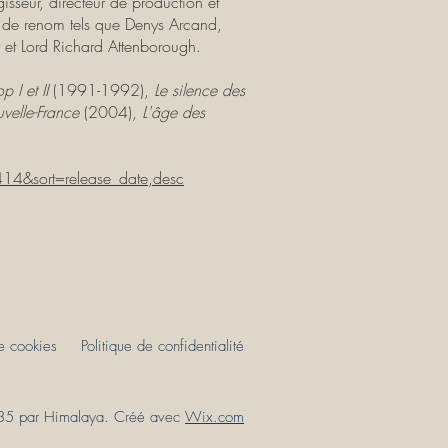
gisseur, directeur de production et
s de renom tels que Denys Arcand,
 et Lord Richard Attenborough.
p I et II
(1991-1992),
Le silence des
velle-France
(2004),
L'âge des
14&sort=release_date,desc
de cookies
Politique de confidentialité
5 par Himalaya. Créé avec
Wix.com