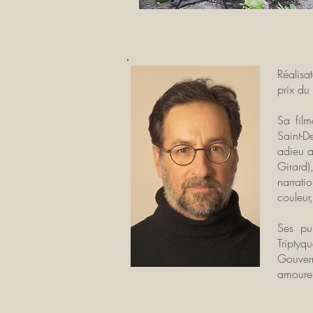
Réalisa
prix du
Sa fil
Saint-
adieu a
Girard)
narrati
couleur
Ses pub
Triptyq
Gouvern
amoure