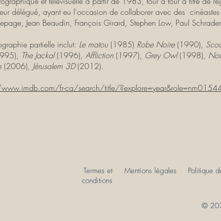
ographique et télévisuelle à partir de 1983, tour à tour à titre de ré
eur délégué, ayant eu l'occasion de collaborer avec des cinéaste
Lepage, Jean Beaudin, François Girard, Stephen Low, Paul Schrader
ographie partielle inclut:
Le matou
(1985)
Robe Noire
(1990),
Scoo
1995),
The Jackal
(1996),
Affliction
(1997),
Grey Owl
(1998),
Nou
es
(2006),
Jérusalem 3D
(2012).
//www.imdb.com/fr-ca/search/title/?explore=year&role=nm01544
Termes et
Mentions légales
Politique 
conditions
© 203