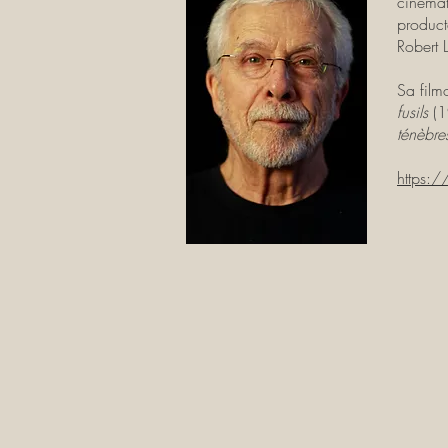
cinémat
product
Robert 
Sa film
fusils
(
ténèbr
https: