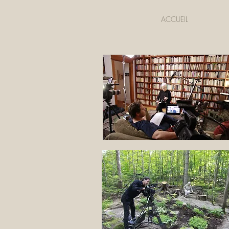
ACCUEIL
LES ART
Vous trouverez ici 
derrière la créati