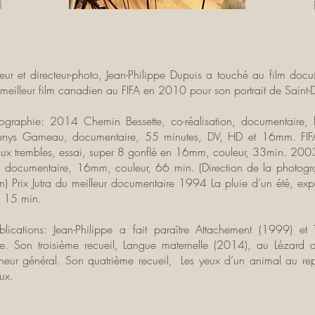
teur et directeur-photo, Jean-Philippe Dupuis a touché au film doc
 meilleur film canadien au FIFA en 2010 pour son portrait de Saint
mographie: 2014 Chemin Bessette, co-réalisation, documentair
Denys Garneau, documentaire, 55 minutes, DV, HD et 16mm. FIF
ux trembles, essai, super 8 gonflé en 16mm, couleur, 33min. 2003 
, documentaire, 16mm, couleur, 66 min. (Direction de la photograph
on) Prix Jutra du meilleur documentaire 1994 La pluie d’un été, ex
, 15 min.
lications: Jean-Philippe a fait paraître Attachement (1999) et
ue. Son troisième recueil, Langue maternelle (2014), au Lézard a
eur général. Son quatrième recueil, Les yeux d’un animal au re
ux.