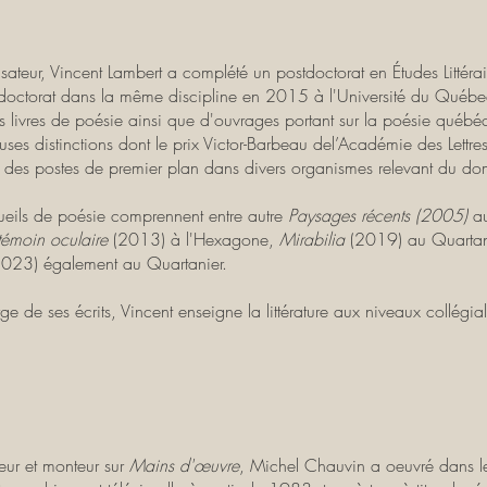
isateur, Vincent Lambert a complété un postdoctorat en Études Littéra
doctorat dans la même discipline en 2015 à l'Université du Québ
rs livres de poésie ainsi que d'ouvrages portant sur la poésie québé
ses distinctions dont le prix Victor-Barbeau del’Académie des Lett
des postes de premier plan dans divers organismes relevant du doma
ueils de poésie comprennent entre autre
Paysages récents (2005)
a
témoin oculaire
(2013) à l'Hexagone,
Mirabilia
(2019) au Quartan
2023) également au Quartanier.
 de ses écrits, Vincent enseigne la littérature aux niveaux collégial 
eur et monteur sur
Mains d'œuvre
, Michel Chauvin a oeuvré dans l