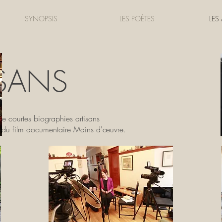
SYNOPSIS
LES POÈTES
LES
ISANS
de courtes biographies artisans
on du film documentaire Mains d'œuvre.