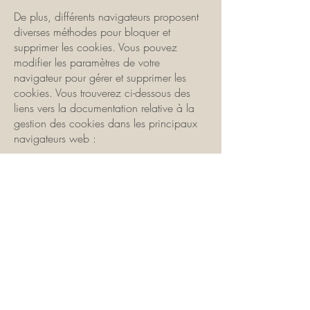
De plus, différents navigateurs proposent
diverses méthodes pour bloquer et
supprimer les cookies. Vous pouvez
modifier les paramètres de votre
navigateur pour gérer et supprimer les
cookies. Vous trouverez ci-dessous des
liens vers la documentation relative à la
gestion des cookies dans les principaux
navigateurs web :
Comment gérer les cookies dans Firefox
Comment gérer les cookies Chrome
Comment gérer les cookies dans Internet
Explorer
Comment gérer les cookies Safari
Si vous utilisez un autre navigateur Web,