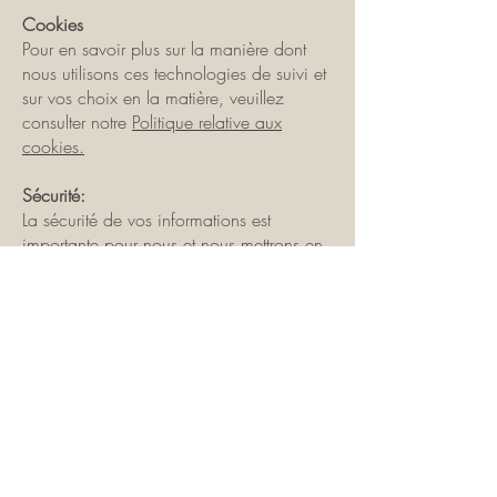
Cookies
Pour en savoir plus sur la manière dont
nous utilisons ces technologies de suivi et
sur vos choix en la matière, veuillez
consulter notre
Politique relative aux
cookies.
Sécurité:
La sécurité de vos informations est
importante pour nous et nous mettrons en
œuvre des mesures de sécurité
raisonnables afin de prévenir toute perte,
utilisation abusive ou modification non
autorisée des informations que nous
contrôlons. Cependant, compte tenu des
risques inhérents, nous ne pouvons
garantir une sécurité absolue et, par
conséquent, nous ne pouvons assurer ni
garantir la sécurité des informations que
vous nous transmettez ; vous le faites