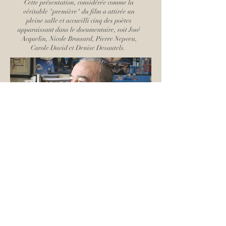
Cette présentation, considérée comme la
véritable "première" du film a attirée un
pleine salle et accueilli cinq des poètes
apparaissant dans le documentaire, soit José
Acquelin, Nicole Brossard, Pierre Nepveu,
Carole David et Denise Desautels.
Le vendredi
5 juin
2026, midi
CEGEP de Sainte-Foy
2410 Ch Ste-Foy Québec QC